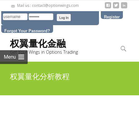
Mail us : contact@optionwings.com
Register
Forgot Your Password?
Skip to
权翼量化金融
content
Search
Get Your Wings in Options Trading
for:
Menu
权翼量化分析教程