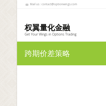
Mail us : contact@optionwings.com
权翼量化金融
Get Your Wings in Options Trading
跨期价差策略