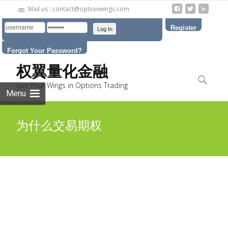
Mail us : contact@optionwings.com
Register
Forgot Your Password?
Skip to
权翼量化金融
content
Search
Get Your Wings in Options Trading
for:
Menu
为什么交易期权