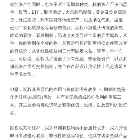
标的资产的同时，也在不断丰富期权种类。标的资产不仅涵盖
单一股票，ETF，股指期货，大宗商品期货，黄金及贵金属期
货，外汇期货，利率期货等传统资产，也逐渐在气象、温度、
已经二氧化碳排放等新领域普及。期权种类也从传统的美式、
欧式的看涨、看跌期权，迅速演变为异常丰富的异类期权，从
单一标的物到多个标的物，从预定行权价到可根据条件而改变
的行权价，从非线性收益到二元型固定收益，等等，不一而
足。可以说，期权几乎覆盖了所有金融、非金融资产，以及多
项非资产类可交易指标，并且在产品设计灵活性上充分满足各
种需求类型。
但是，期权其最原始的作用与价值却没有改变 － 期权仍然是
作为转移(或获取)风险，从而实现保值或投机盈利的重要工
具。其主要参与者也仍然是套期保值，投机，以及套利的投资
者。
期权以其高杠杆，买方只拥有权利而不必履行义务，买入开仓
即可看涨也可看跌，非线性收益等特色，使其在诸多金融产品