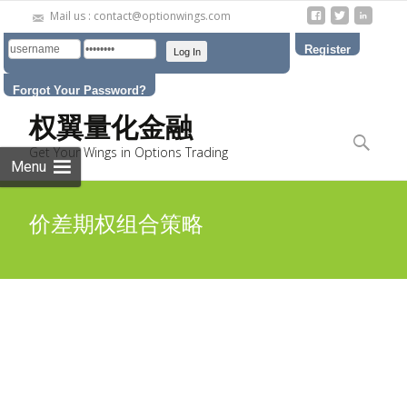
Mail us : contact@optionwings.com
Register
Forgot Your Password?
Skip to
权翼量化金融
content
Search
Get Your Wings in Options Trading
for:
Menu
价差期权组合策略