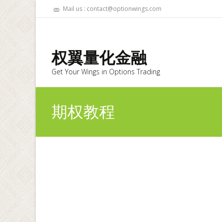
Mail us : contact@optionwings.com
权翼量化金融
Get Your Wings in Options Trading
期权教程