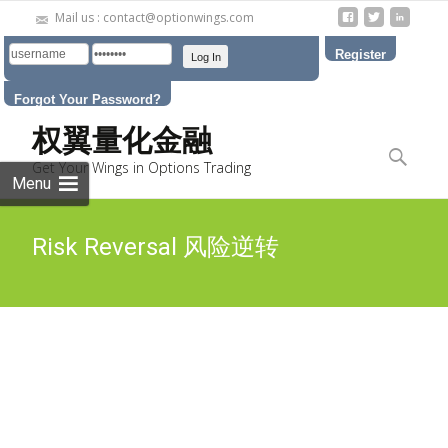
Mail us : contact@optionwings.com
Register
Forgot Your Password?
Skip to
权翼量化金融
content
Search
Get Your Wings in Options Trading
for:
Menu
Risk Reversal 风险逆转