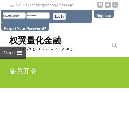
Mail us : contact@optionwings.com
Register
Forgot Your Password?
Skip to
权翼量化金融
content
Search
Get Your Wings in Options Trading
for:
Menu
备兑开仓