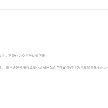
参考，不能作为交易与估值依据。
确。 用户通过使用权翼量化金融网站而产生的任何行为与权翼量化金融无