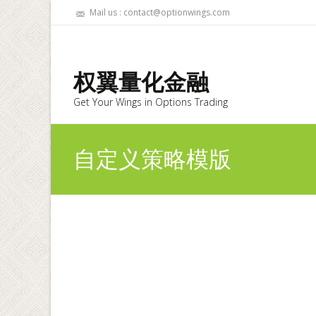
Mail us : contact@optionwings.com
权翼量化金融
Get Your Wings in Options Trading
自定义策略模版