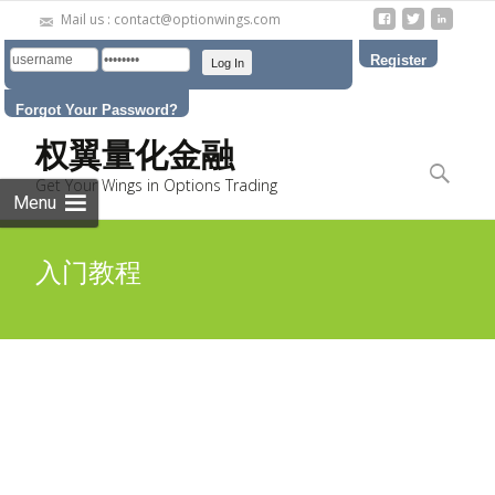
Mail us : contact@optionwings.com
Register
Forgot Your Password?
Skip to
权翼量化金融
content
Search
Get Your Wings in Options Trading
for:
Menu
入门教程